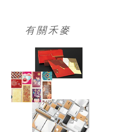
有 關 禾 麥