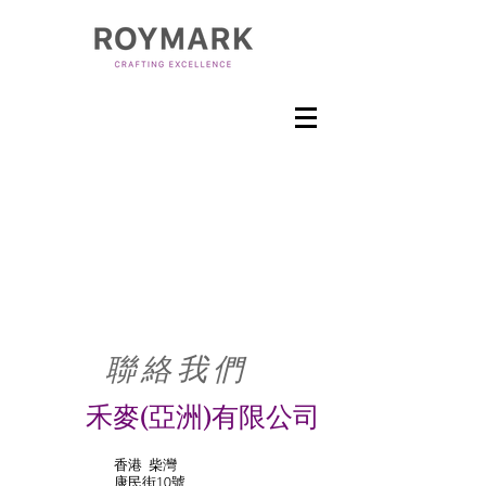
聯 絡 我 們
禾麥(亞洲)有限公司
香港
柴灣
康民街10號