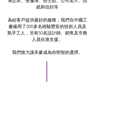
筆記本、便箋簿、告士貼、公司名片、信
紙和信封等
為給客戶提供最好的服務，我們在中國工
廠僱用了200多名經驗豐富的技術人員及
熟手工人，另有50名設計師、銷售及市務
人員在港支援。
我們致力讓禾麥成為你明智的選擇。
我 們 的 作 品
請參觀我們的紙製印刷品。